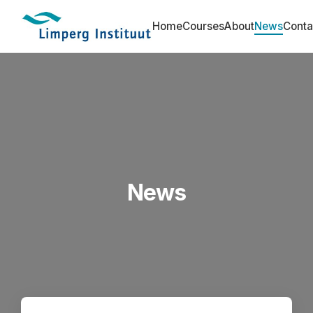
Home
Courses
About
News
Conta
News